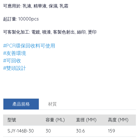
可應用於: 乳液, 精華液, 保濕, 乳霜
起訂量: 10000pcs
可客製化加工: 電鍍, 噴漆, 客製色射出, 絲印, 燙印
#PCR環保回收料可使用
#友善環境
#可回收
#雙頭設計
產品規格
材質
型號
容量 (ML)
直徑 (MM)
高度 (MM)
SJY-146B-30
30
30.6
159